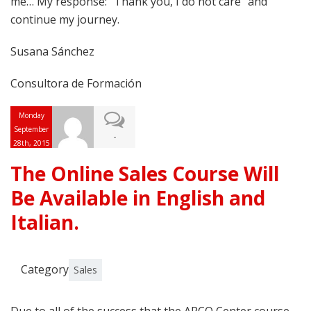
me… My response: “Thank you, I do not care” and
continue my journey.
Susana Sánchez
Consultora de Formación
Monday
September
-
28th, 2015
The Online Sales Course Will
Be Available in English and
Italian.
Category
Sales