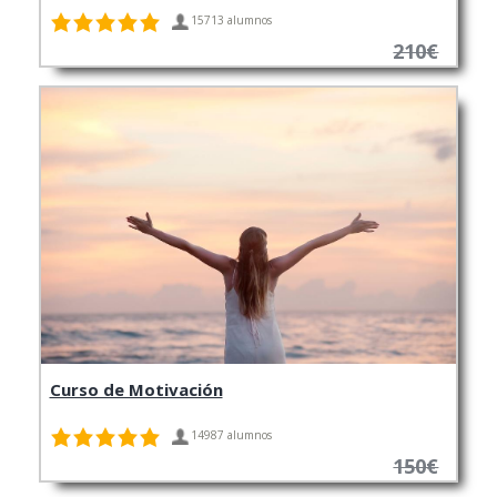
15713 alumnos
210€
Curso de Motivación
14987 alumnos
150€