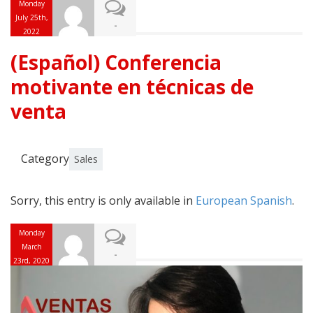
Monday
July 25th,
-
2022
(Español) Conferencia
motivante en técnicas de
venta
Category
Sales
Sorry, this entry is only available in
European Spanish
.
Monday
March
-
23rd, 2020