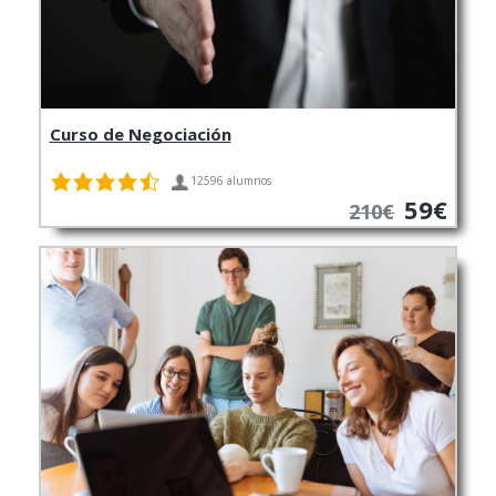
Curso de Negociación
12596 alumnos
59€
210€