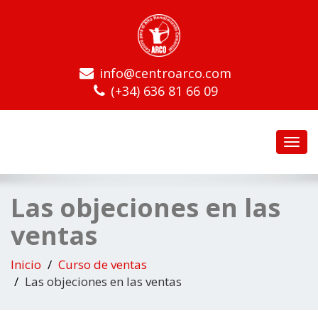
info@centroarco.com
(+34) 636 81 66 09
Toggl
navig
Las objeciones en las
ventas
Inicio
Curso de ventas
Las objeciones en las ventas