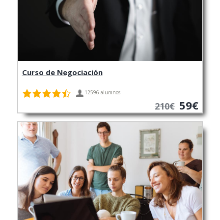
Curso de Negociación
12596 alumnos
59€
210€