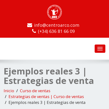
info@centroarco.com
(+34) 636 81 66 09
Toggl
navig
Ejemplos reales 3 |
Estrategias de venta
Inicio
Curso de ventas
Estrategias de ventas | Curso de ventas
Ejemplos reales 3 | Estrategias de venta