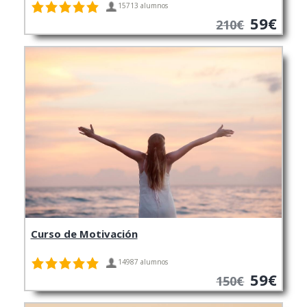
15713 alumnos
59€
210€
Curso de Motivación
14987 alumnos
59€
150€