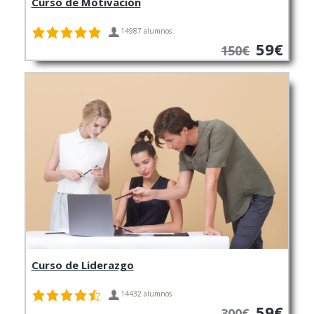
Curso de Motivación
14987 alumnos
59€
150€
Curso de Liderazgo
14432 alumnos
59€
300€