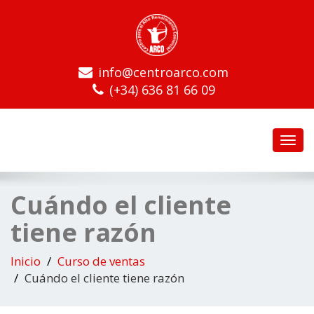
info@centroarco.com
(+34) 636 81 66 09
Toggl
navig
Cuándo el cliente
tiene razón
Inicio
Curso de ventas
Cuándo el cliente tiene razón