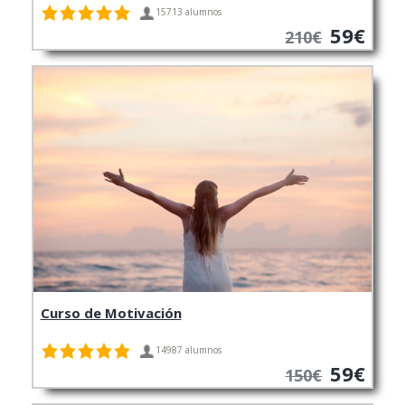
15713 alumnos
59€
210€
Curso de Motivación
14987 alumnos
59€
150€