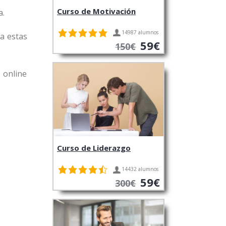
Curso de Motivación
a.
14987 alumnos
 a estas
59€
150€
 online
Curso de Liderazgo
14432 alumnos
59€
300€