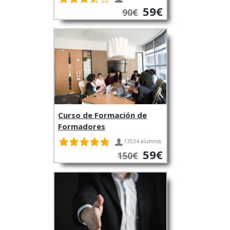
59€
90€
Curso de Formación de
Formadores
13534 alumnos
59€
150€