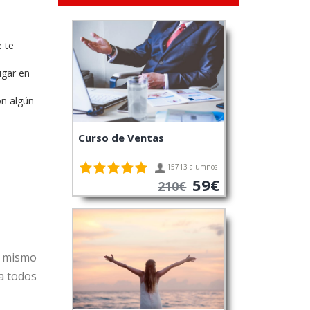
e te
ugar en
on algún
Curso de Ventas
15713 alumnos
59€
210€
o mismo
 a todos