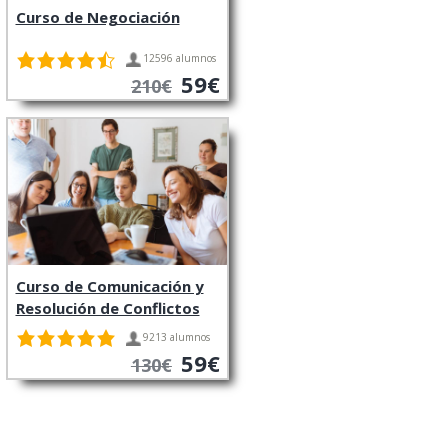
Curso de Negociación
12596 alumnos
59€
210€
Curso de Comunicación y
Resolución de Conflictos
9213 alumnos
59€
130€