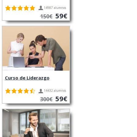
14987 alumnos
59€
150€
Curso de Liderazgo
14432 alumnos
59€
300€