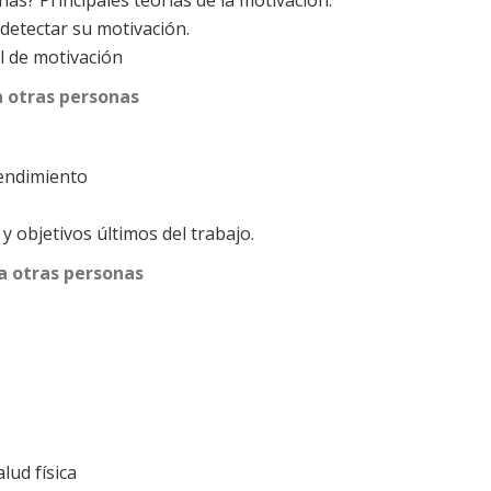
as? Principales teorías de la motivación.
 detectar su motivación.
el de motivación
a otras personas
rendimiento
y objetivos últimos del trabajo.
a otras personas
lud física