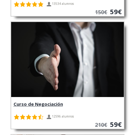
13534 alumnos
59€
150€
Curso de Negociación
12596 alumnos
59€
210€