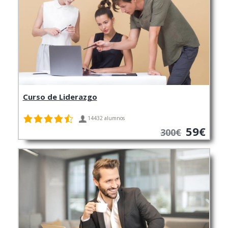
Curso de Liderazgo
14432 alumnos
59€
300€