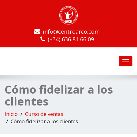
info@centroarco.com
(+34) 636 81 66 09
Toggl
navig
Cómo fidelizar a los
clientes
Inicio
Curso de ventas
Cómo fidelizar a los clientes