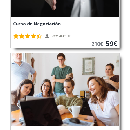
Curso de Negociación
12596 alumnos
59€
210€