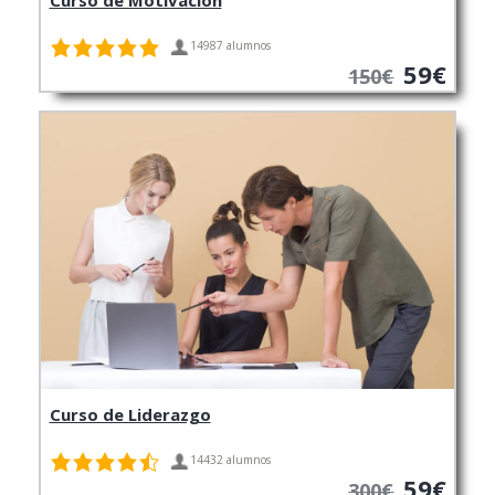
14987 alumnos
59€
150€
Curso de Liderazgo
14432 alumnos
59€
300€