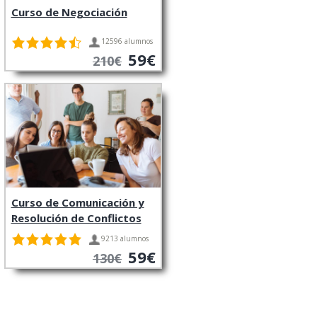
Curso de Negociación
12596 alumnos
59€
210€
Curso de Comunicación y
Resolución de Conflictos
9213 alumnos
59€
130€