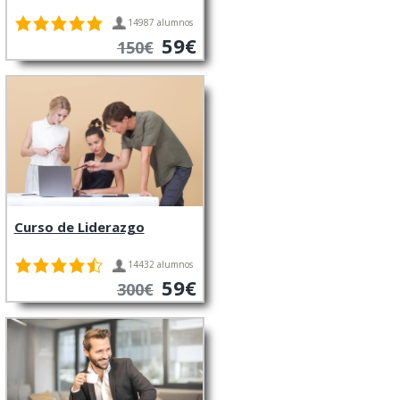
14987 alumnos
59€
150€
Curso de Liderazgo
14432 alumnos
59€
300€