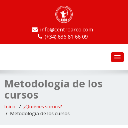
info@centroarco.com
(+34) 636 81 66 09
Toggl
navig
Metodología de los
cursos
Inicio
¿Quiénes somos?
Metodología de los cursos