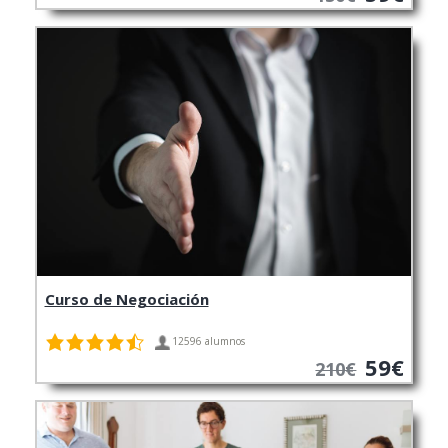
Curso de Negociación
12596 alumnos
59€
210€