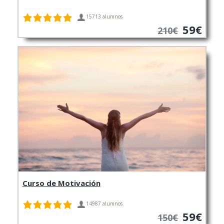
15713 alumnos
59€
210€
Curso de Motivación
14987 alumnos
59€
150€