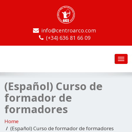
info@centroarco.com
(+34) 636 81 66 09
Toggl
navig
(Español) Curso de
formador de
formadores
Home
(Español) Curso de formador de formadores