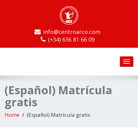
info@centroarco.com
(+34) 636 81 66 09
Toggl
navig
(Español) Matrícula
gratis
Home
(Español) Matrícula gratis