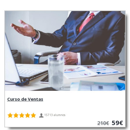
Curso de Ventas
15713 alumnos
59€
210€