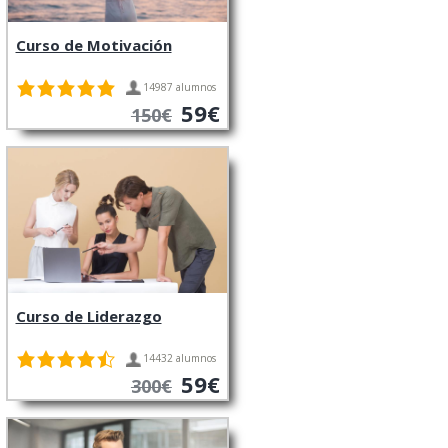
Curso de Motivación
14987 alumnos
59€
150€
Curso de Liderazgo
14432 alumnos
59€
300€