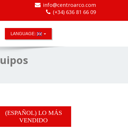
info@centroarco.com
(+34) 636 81 66 09
LANGUAGE:
quipos
(ESPAÑOL) LO MÁS
VENDIDO