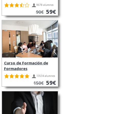
9678 alumnos
59€
90€
Curso de Formación de
Formadores
13534 alumnos
59€
150€