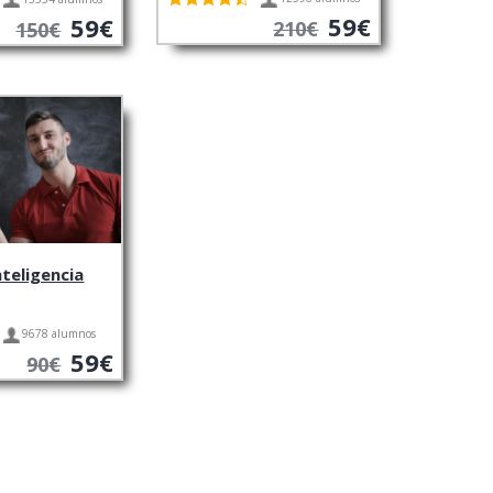
59€
59€
210€
150€
nteligencia
9678 alumnos
59€
90€