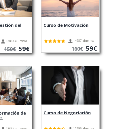
Curso de Motivación
estión del
14987 alumnos
13864 alumnos
59€
59€
160€
150€
Curso de Negociación
ormación de
es
12596 alumnos
13534 alumnos