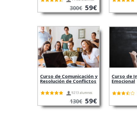
59€
300€
Curso de Comunicación y
Curso de I
Resolución de Conflictos
Emocional
9213 alumnos
59€
130€